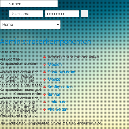
Login
Administratorkomponenten
Seite 1 von 7
Administratorkomponenten
Alle Joomla!-
Komponenten werden
Medien
auch im
Erweiterungen
Administrationsbereich
der eigenen Website
Menüs
verwendet. Über die
nachfolgend aufgelisteten
Konfiguration
Komponenten hinaus gibt
es viele Komponenten im
Banner
Administrationsbereich,
Umleitung
die nicht im Frontend
angezeigt werden, aber
Alle Seiten
an der Gestaltung der
Website beteiligt sind.
Die wichtigsten Komponenten für die meisten Anwender sind: