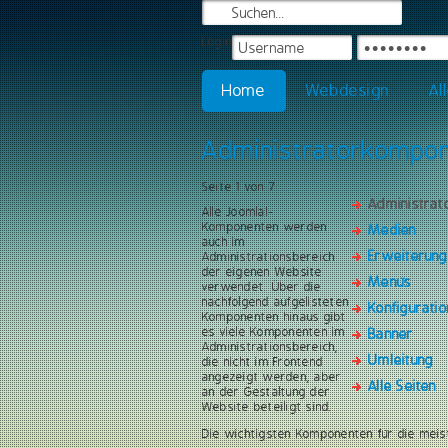
Login
Home
Webdesign
Al
Administratorkompo
Seite 1 von 7
Administra
Alle Joomla!-
Komponenten werden
Medien
auch im
Erweiterun
Administrationsbereich
der eigenen Website
Menüs
verwendet. Über die
nachfolgend aufgelisteten
Konfiguratio
Komponenten hinaus gibt
es viele Komponenten im
Banner
Administrationsbereich,
Umleitung
die nicht im Frontend
angezeigt werden, aber
Alle Seiten
an der Gestaltung der
Website beteiligt sind.
Die wichtigsten Komponenten für die meis