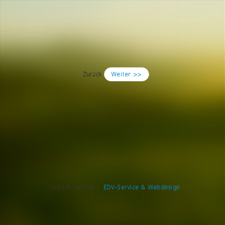
Zurück
Weiter >>
..::workfriends.de::..
EDV-Service & Webdesign