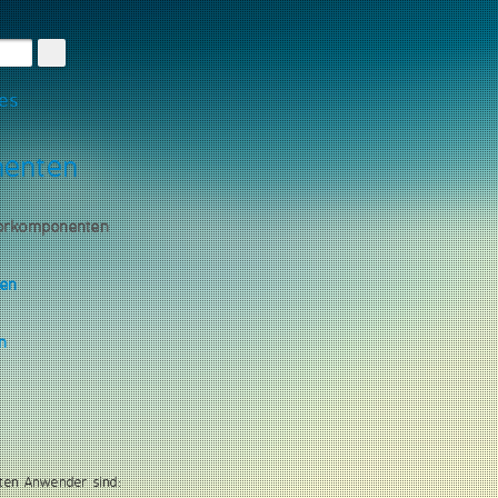
les
nenten
torkomponenten
gen
n
ten Anwender sind: