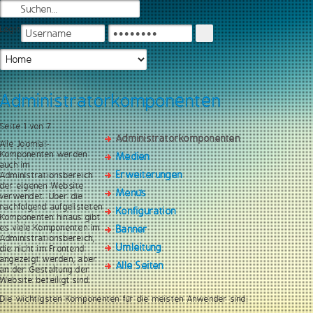
Login
Administratorkomponenten
Seite 1 von 7
Administratorkomponenten
Alle Joomla!-
Komponenten werden
Medien
auch im
Erweiterungen
Administrationsbereich
der eigenen Website
Menüs
verwendet. Über die
nachfolgend aufgelisteten
Konfiguration
Komponenten hinaus gibt
es viele Komponenten im
Banner
Administrationsbereich,
Umleitung
die nicht im Frontend
angezeigt werden, aber
Alle Seiten
an der Gestaltung der
Website beteiligt sind.
Die wichtigsten Komponenten für die meisten Anwender sind: