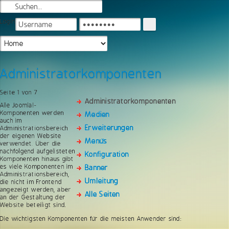
Login
Administratorkomponenten
Seite 1 von 7
Administratorkomponenten
Alle Joomla!-
Komponenten werden
Medien
auch im
Erweiterungen
Administrationsbereich
der eigenen Website
Menüs
verwendet. Über die
nachfolgend aufgelisteten
Konfiguration
Komponenten hinaus gibt
es viele Komponenten im
Banner
Administrationsbereich,
Umleitung
die nicht im Frontend
angezeigt werden, aber
Alle Seiten
an der Gestaltung der
Website beteiligt sind.
Die wichtigsten Komponenten für die meisten Anwender sind: