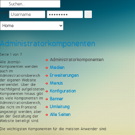
Login
Administratorkomponenten
Seite 1 von 7
Administratorkomponenten
Alle Joomla!-
Komponenten werden
Medien
auch im
Erweiterungen
Administrationsbereich
der eigenen Website
Menüs
verwendet. Über die
nachfolgend aufgelisteten
Konfiguration
Komponenten hinaus gibt
es viele Komponenten im
Banner
Administrationsbereich,
Umleitung
die nicht im Frontend
angezeigt werden, aber
Alle Seiten
an der Gestaltung der
Website beteiligt sind.
Die wichtigsten Komponenten für die meisten Anwender sind: