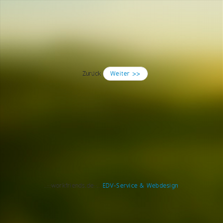
Zurück
Weiter >>
..::workfriends.de::..
EDV-Service & Webdesign