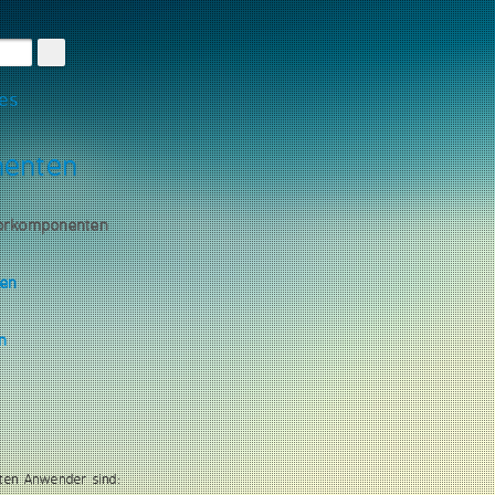
les
nenten
torkomponenten
gen
n
ten Anwender sind: