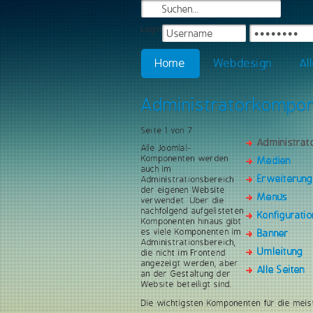
Login
Home
Webdesign
Al
Administratorkompo
Seite 1 von 7
Administra
Alle Joomla!-
Komponenten werden
Medien
auch im
Erweiterun
Administrationsbereich
der eigenen Website
Menüs
verwendet. Über die
nachfolgend aufgelisteten
Konfiguratio
Komponenten hinaus gibt
es viele Komponenten im
Banner
Administrationsbereich,
Umleitung
die nicht im Frontend
angezeigt werden, aber
Alle Seiten
an der Gestaltung der
Website beteiligt sind.
Die wichtigsten Komponenten für die meis