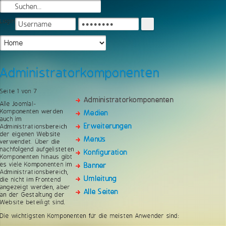
Login
Administratorkomponenten
Seite 1 von 7
Administratorkomponenten
Alle Joomla!-
Komponenten werden
Medien
auch im
Erweiterungen
Administrationsbereich
der eigenen Website
Menüs
verwendet. Über die
nachfolgend aufgelisteten
Konfiguration
Komponenten hinaus gibt
es viele Komponenten im
Banner
Administrationsbereich,
Umleitung
die nicht im Frontend
angezeigt werden, aber
Alle Seiten
an der Gestaltung der
Website beteiligt sind.
Die wichtigsten Komponenten für die meisten Anwender sind: