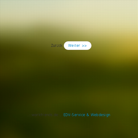
Zurück
Weiter >>
..::workfriends.de::..
EDV-Service & Webdesign