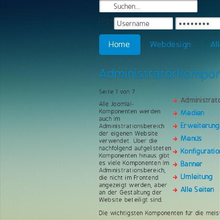
Login
Home
Webdesign
Al
Administratorkompo
Seite 1 von 7
Administra
Alle Joomla!-
Komponenten werden
Medien
auch im
Erweiterun
Administrationsbereich
der eigenen Website
Menüs
verwendet. Über die
nachfolgend aufgelisteten
Konfiguratio
Komponenten hinaus gibt
es viele Komponenten im
Banner
Administrationsbereich,
Umleitung
die nicht im Frontend
angezeigt werden, aber
Alle Seiten
an der Gestaltung der
Website beteiligt sind.
Die wichtigsten Komponenten für die meis