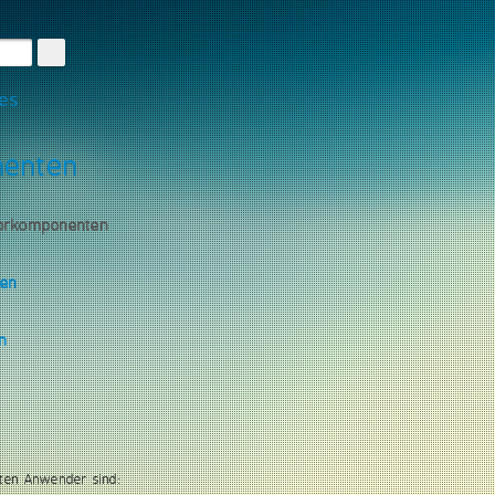
les
nenten
torkomponenten
gen
n
ten Anwender sind: