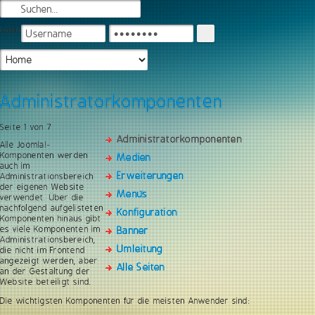
Login
Administratorkomponenten
Seite 1 von 7
Administratorkomponenten
Alle Joomla!-
Komponenten werden
Medien
auch im
Erweiterungen
Administrationsbereich
der eigenen Website
Menüs
verwendet. Über die
nachfolgend aufgelisteten
Konfiguration
Komponenten hinaus gibt
es viele Komponenten im
Banner
Administrationsbereich,
Umleitung
die nicht im Frontend
angezeigt werden, aber
Alle Seiten
an der Gestaltung der
Website beteiligt sind.
Die wichtigsten Komponenten für die meisten Anwender sind: