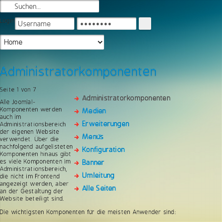
Login
Administratorkomponenten
Seite 1 von 7
Administratorkomponenten
Alle Joomla!-
Komponenten werden
Medien
auch im
Erweiterungen
Administrationsbereich
der eigenen Website
Menüs
verwendet. Über die
nachfolgend aufgelisteten
Konfiguration
Komponenten hinaus gibt
es viele Komponenten im
Banner
Administrationsbereich,
Umleitung
die nicht im Frontend
angezeigt werden, aber
Alle Seiten
an der Gestaltung der
Website beteiligt sind.
Die wichtigsten Komponenten für die meisten Anwender sind: