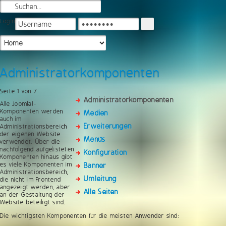
Login
Administratorkomponenten
Seite 1 von 7
Administratorkomponenten
Alle Joomla!-
Komponenten werden
Medien
auch im
Erweiterungen
Administrationsbereich
der eigenen Website
Menüs
verwendet. Über die
nachfolgend aufgelisteten
Konfiguration
Komponenten hinaus gibt
es viele Komponenten im
Banner
Administrationsbereich,
Umleitung
die nicht im Frontend
angezeigt werden, aber
Alle Seiten
an der Gestaltung der
Website beteiligt sind.
Die wichtigsten Komponenten für die meisten Anwender sind: