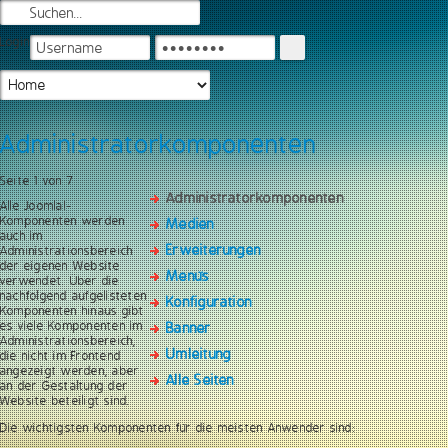
Login
Administratorkomponenten
Seite 1 von 7
Administratorkomponenten
Alle Joomla!-
Komponenten werden
Medien
auch im
Erweiterungen
Administrationsbereich
der eigenen Website
Menüs
verwendet. Über die
nachfolgend aufgelisteten
Konfiguration
Komponenten hinaus gibt
es viele Komponenten im
Banner
Administrationsbereich,
Umleitung
die nicht im Frontend
angezeigt werden, aber
Alle Seiten
an der Gestaltung der
Website beteiligt sind.
Die wichtigsten Komponenten für die meisten Anwender sind: