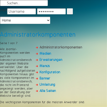
Login
Administratorkomponenten
Seite 1 von 7
Administratorkomponenten
Alle Joomla!-
Komponenten werden
Medien
auch im
Erweiterungen
Administrationsbereich
der eigenen Website
Menüs
verwendet. Über die
nachfolgend aufgelisteten
Konfiguration
Komponenten hinaus gibt
es viele Komponenten im
Banner
Administrationsbereich,
Umleitung
die nicht im Frontend
angezeigt werden, aber
Alle Seiten
an der Gestaltung der
Website beteiligt sind.
Die wichtigsten Komponenten für die meisten Anwender sind: