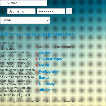
Login
Administratorkomponenten
Seite 1 von 7
Administratorkomponenten
Alle Joomla!-
Komponenten werden
Medien
auch im
Erweiterungen
Administrationsbereich
der eigenen Website
Menüs
verwendet. Über die
nachfolgend aufgelisteten
Konfiguration
Komponenten hinaus gibt
es viele Komponenten im
Banner
Administrationsbereich,
Umleitung
die nicht im Frontend
angezeigt werden, aber
Alle Seiten
an der Gestaltung der
Website beteiligt sind.
Die wichtigsten Komponenten für die meisten Anwender sind: