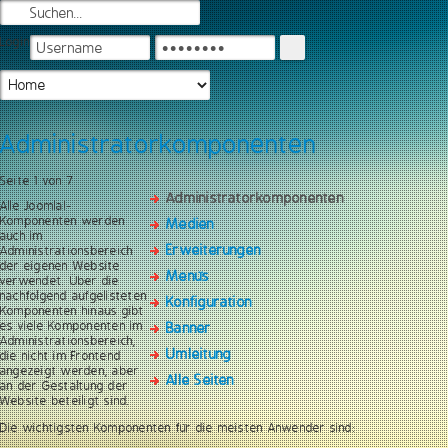
Login
Administratorkomponenten
Seite 1 von 7
Administratorkomponenten
Alle Joomla!-
Komponenten werden
Medien
auch im
Erweiterungen
Administrationsbereich
der eigenen Website
Menüs
verwendet. Über die
nachfolgend aufgelisteten
Konfiguration
Komponenten hinaus gibt
es viele Komponenten im
Banner
Administrationsbereich,
Umleitung
die nicht im Frontend
angezeigt werden, aber
Alle Seiten
an der Gestaltung der
Website beteiligt sind.
Die wichtigsten Komponenten für die meisten Anwender sind: