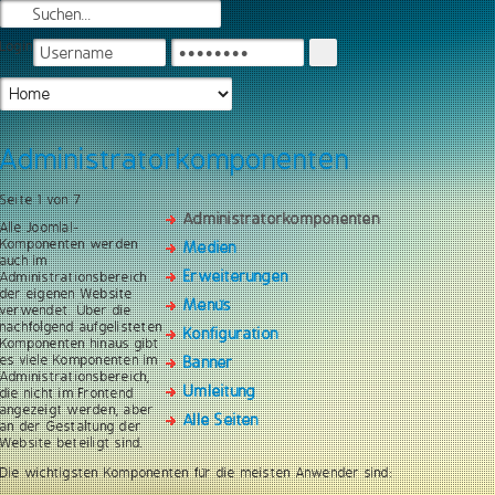
Login
Administratorkomponenten
Seite 1 von 7
Administratorkomponenten
Alle Joomla!-
Komponenten werden
Medien
auch im
Erweiterungen
Administrationsbereich
der eigenen Website
Menüs
verwendet. Über die
nachfolgend aufgelisteten
Konfiguration
Komponenten hinaus gibt
es viele Komponenten im
Banner
Administrationsbereich,
Umleitung
die nicht im Frontend
angezeigt werden, aber
Alle Seiten
an der Gestaltung der
Website beteiligt sind.
Die wichtigsten Komponenten für die meisten Anwender sind: