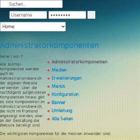
Login
Administratorkomponenten
Seite 1 von 7
Administratorkomponenten
Alle Joomla!-
Komponenten werden
Medien
auch im
Erweiterungen
Administrationsbereich
der eigenen Website
Menüs
verwendet. Über die
nachfolgend aufgelisteten
Konfiguration
Komponenten hinaus gibt
es viele Komponenten im
Banner
Administrationsbereich,
Umleitung
die nicht im Frontend
angezeigt werden, aber
Alle Seiten
an der Gestaltung der
Website beteiligt sind.
Die wichtigsten Komponenten für die meisten Anwender sind: