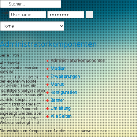
Login
Administratorkomponenten
Seite 1 von 7
Administratorkomponenten
Alle Joomla!-
Komponenten werden
Medien
auch im
Erweiterungen
Administrationsbereich
der eigenen Website
Menüs
verwendet. Über die
nachfolgend aufgelisteten
Konfiguration
Komponenten hinaus gibt
es viele Komponenten im
Banner
Administrationsbereich,
Umleitung
die nicht im Frontend
angezeigt werden, aber
Alle Seiten
an der Gestaltung der
Website beteiligt sind.
Die wichtigsten Komponenten für die meisten Anwender sind: