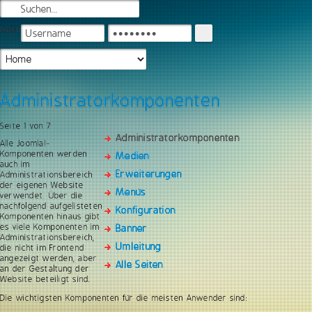
Login
Administratorkomponenten
Seite 1 von 7
Administratorkomponenten
Alle Joomla!-
Komponenten werden
Medien
auch im
Erweiterungen
Administrationsbereich
der eigenen Website
Menüs
verwendet. Über die
nachfolgend aufgelisteten
Konfiguration
Komponenten hinaus gibt
es viele Komponenten im
Banner
Administrationsbereich,
Umleitung
die nicht im Frontend
angezeigt werden, aber
Alle Seiten
an der Gestaltung der
Website beteiligt sind.
Die wichtigsten Komponenten für die meisten Anwender sind: