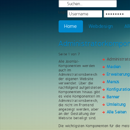
Login
Home
Webdesign
Al
Administratorkompo
Seite 1 von 7
Administra
Alle Joomla!-
Komponenten werden
Medien
auch im
Erweiterun
Administrationsbereich
der eigenen Website
Menüs
verwendet. Über die
nachfolgend aufgelisteten
Konfiguratio
Komponenten hinaus gibt
es viele Komponenten im
Banner
Administrationsbereich,
Umleitung
die nicht im Frontend
angezeigt werden, aber
Alle Seiten
an der Gestaltung der
Website beteiligt sind.
Die wichtigsten Komponenten für die meis