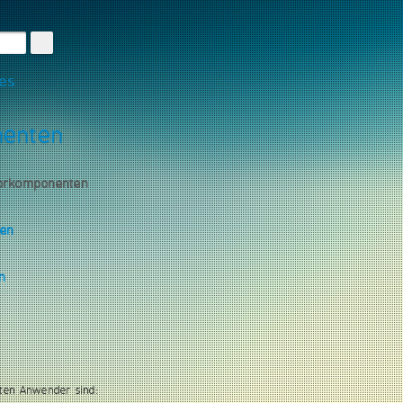
les
nenten
torkomponenten
gen
n
ten Anwender sind: