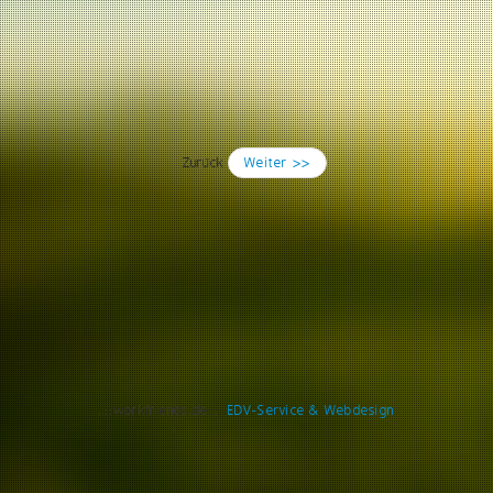
Zurück
Weiter >>
..::workfriends.de::..
EDV-Service & Webdesign