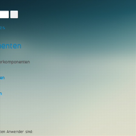
les
nenten
torkomponenten
gen
n
ten Anwender sind: