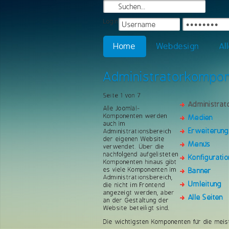
Login
Home
Webdesign
Al
Administratorkompo
Seite 1 von 7
Administra
Alle Joomla!-
Komponenten werden
Medien
auch im
Erweiterun
Administrationsbereich
der eigenen Website
Menüs
verwendet. Über die
nachfolgend aufgelisteten
Konfiguratio
Komponenten hinaus gibt
es viele Komponenten im
Banner
Administrationsbereich,
Umleitung
die nicht im Frontend
angezeigt werden, aber
Alle Seiten
an der Gestaltung der
Website beteiligt sind.
Die wichtigsten Komponenten für die meis