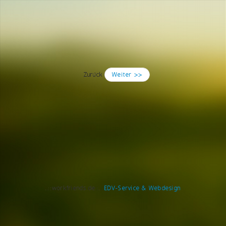
Zurück
Weiter >>
..::workfriends.de::..
EDV-Service & Webdesign