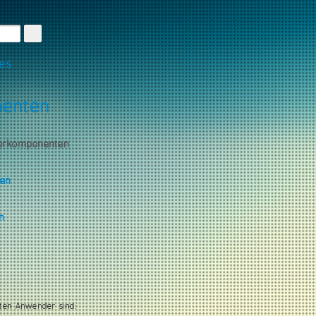
les
nenten
torkomponenten
gen
n
ten Anwender sind: