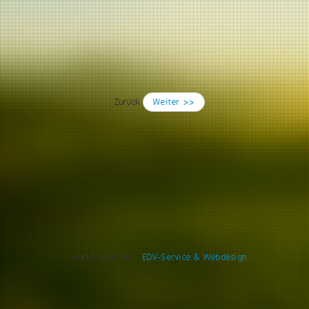
Zurück
Weiter >>
..::workfriends.de::..
EDV-Service & Webdesign