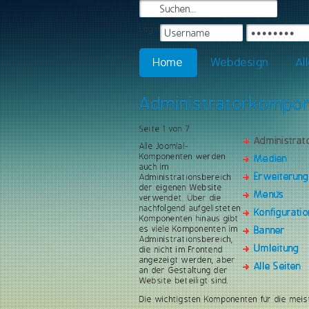
Login
Home
Webdesign
Al
Administratorkompo
Seite 1 von 7
Administra
Alle Joomla!-
Komponenten werden
Medien
auch im
Erweiterun
Administrationsbereich
der eigenen Website
Menüs
verwendet. Über die
nachfolgend aufgelisteten
Konfiguratio
Komponenten hinaus gibt
es viele Komponenten im
Banner
Administrationsbereich,
Umleitung
die nicht im Frontend
angezeigt werden, aber
Alle Seiten
an der Gestaltung der
Website beteiligt sind.
Die wichtigsten Komponenten für die meis