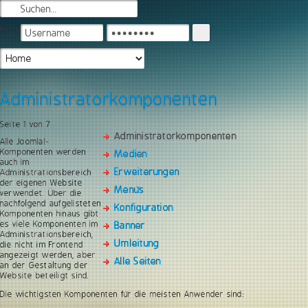
Login
Administratorkomponenten
Seite 1 von 7
Administratorkomponenten
Alle Joomla!-
Komponenten werden
Medien
auch im
Erweiterungen
Administrationsbereich
der eigenen Website
Menüs
verwendet. Über die
nachfolgend aufgelisteten
Konfiguration
Komponenten hinaus gibt
es viele Komponenten im
Banner
Administrationsbereich,
Umleitung
die nicht im Frontend
angezeigt werden, aber
Alle Seiten
an der Gestaltung der
Website beteiligt sind.
Die wichtigsten Komponenten für die meisten Anwender sind: