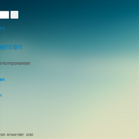
les
nenten
torkomponenten
gen
n
ten Anwender sind: