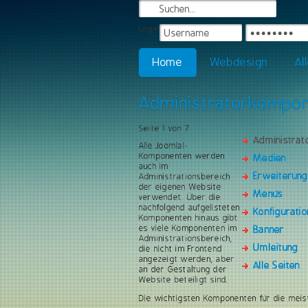
Login
Home
Webdesign
Al
Administratorkompo
Seite 1 von 7
Administra
Alle Joomla!-
Komponenten werden
Medien
auch im
Erweiterun
Administrationsbereich
der eigenen Website
Menüs
verwendet. Über die
nachfolgend aufgelisteten
Konfiguratio
Komponenten hinaus gibt
es viele Komponenten im
Banner
Administrationsbereich,
Umleitung
die nicht im Frontend
angezeigt werden, aber
Alle Seiten
an der Gestaltung der
Website beteiligt sind.
Die wichtigsten Komponenten für die meis