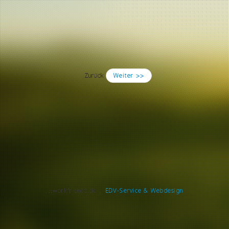
Zurück
Weiter >>
..::workfriends.de::..
EDV-Service & Webdesign