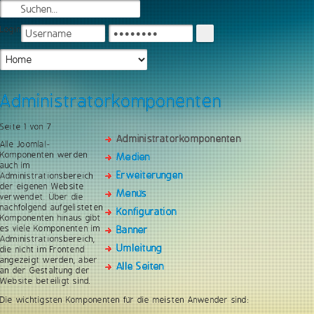
Login
Administratorkomponenten
Seite 1 von 7
Administratorkomponenten
Alle Joomla!-
Komponenten werden
Medien
auch im
Erweiterungen
Administrationsbereich
der eigenen Website
Menüs
verwendet. Über die
nachfolgend aufgelisteten
Konfiguration
Komponenten hinaus gibt
es viele Komponenten im
Banner
Administrationsbereich,
Umleitung
die nicht im Frontend
angezeigt werden, aber
Alle Seiten
an der Gestaltung der
Website beteiligt sind.
Die wichtigsten Komponenten für die meisten Anwender sind: