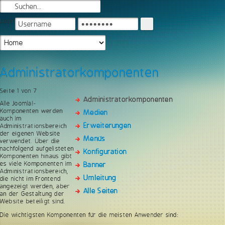
Login
Administratorkomponenten
Seite 1 von 7
Administratorkomponenten
Alle Joomla!-
Komponenten werden
Medien
auch im
Erweiterungen
Administrationsbereich
der eigenen Website
Menüs
verwendet. Über die
nachfolgend aufgelisteten
Konfiguration
Komponenten hinaus gibt
es viele Komponenten im
Banner
Administrationsbereich,
Umleitung
die nicht im Frontend
angezeigt werden, aber
Alle Seiten
an der Gestaltung der
Website beteiligt sind.
Die wichtigsten Komponenten für die meisten Anwender sind: