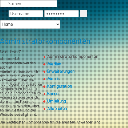
Login
Administratorkomponenten
Seite 1 von 7
Administratorkomponenten
Alle Joomla!-
Komponenten werden
Medien
auch im
Erweiterungen
Administrationsbereich
der eigenen Website
Menüs
verwendet. Über die
nachfolgend aufgelisteten
Konfiguration
Komponenten hinaus gibt
es viele Komponenten im
Banner
Administrationsbereich,
Umleitung
die nicht im Frontend
angezeigt werden, aber
Alle Seiten
an der Gestaltung der
Website beteiligt sind.
Die wichtigsten Komponenten für die meisten Anwender sind: