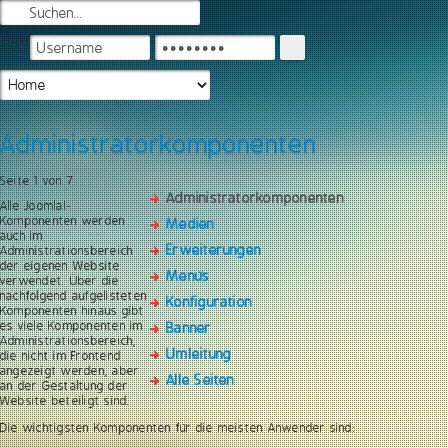
Login
Administratorkomponenten
Seite 1 von 7
Administratorkomponenten
Alle Joomla!-
Komponenten werden
Medien
auch im
Erweiterungen
Administrationsbereich
der eigenen Website
Menüs
verwendet. Über die
nachfolgend aufgelisteten
Konfiguration
Komponenten hinaus gibt
es viele Komponenten im
Banner
Administrationsbereich,
Umleitung
die nicht im Frontend
angezeigt werden, aber
Alle Seiten
an der Gestaltung der
Website beteiligt sind.
Die wichtigsten Komponenten für die meisten Anwender sind: