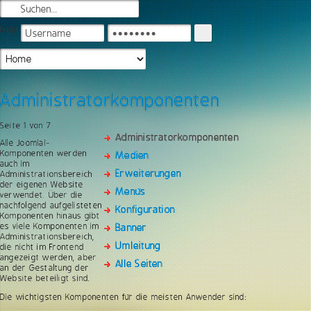
Login
Administratorkomponenten
Seite 1 von 7
Administratorkomponenten
Alle Joomla!-
Komponenten werden
Medien
auch im
Erweiterungen
Administrationsbereich
der eigenen Website
Menüs
verwendet. Über die
nachfolgend aufgelisteten
Konfiguration
Komponenten hinaus gibt
es viele Komponenten im
Banner
Administrationsbereich,
Umleitung
die nicht im Frontend
angezeigt werden, aber
Alle Seiten
an der Gestaltung der
Website beteiligt sind.
Die wichtigsten Komponenten für die meisten Anwender sind: