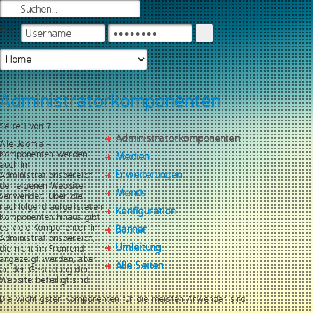
Login
Administratorkomponenten
Seite 1 von 7
Administratorkomponenten
Alle Joomla!-
Komponenten werden
Medien
auch im
Erweiterungen
Administrationsbereich
der eigenen Website
Menüs
verwendet. Über die
nachfolgend aufgelisteten
Konfiguration
Komponenten hinaus gibt
es viele Komponenten im
Banner
Administrationsbereich,
Umleitung
die nicht im Frontend
angezeigt werden, aber
Alle Seiten
an der Gestaltung der
Website beteiligt sind.
Die wichtigsten Komponenten für die meisten Anwender sind: