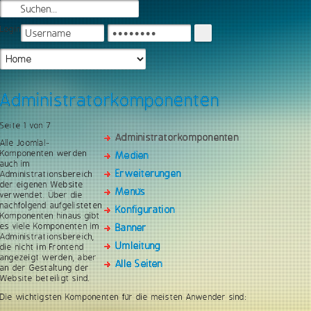
Login
Administratorkomponenten
Seite 1 von 7
Administratorkomponenten
Alle Joomla!-
Komponenten werden
Medien
auch im
Erweiterungen
Administrationsbereich
der eigenen Website
Menüs
verwendet. Über die
nachfolgend aufgelisteten
Konfiguration
Komponenten hinaus gibt
es viele Komponenten im
Banner
Administrationsbereich,
Umleitung
die nicht im Frontend
angezeigt werden, aber
Alle Seiten
an der Gestaltung der
Website beteiligt sind.
Die wichtigsten Komponenten für die meisten Anwender sind: