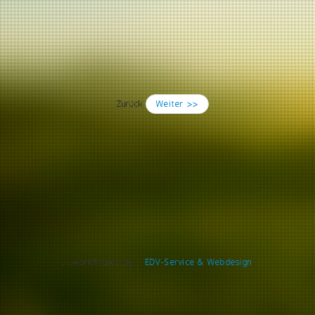
Zurück
Weiter >>
..::workfriends.de::..
EDV-Service & Webdesign