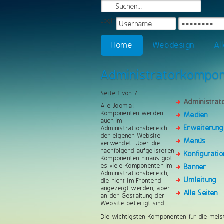
Login
Home
Webdesign
Al
Administratorkompo
Seite 1 von 7
Administra
Alle Joomla!-
Komponenten werden
Medien
auch im
Erweiterun
Administrationsbereich
der eigenen Website
Menüs
verwendet. Über die
nachfolgend aufgelisteten
Konfiguratio
Komponenten hinaus gibt
es viele Komponenten im
Banner
Administrationsbereich,
Umleitung
die nicht im Frontend
angezeigt werden, aber
Alle Seiten
an der Gestaltung der
Website beteiligt sind.
Die wichtigsten Komponenten für die meis