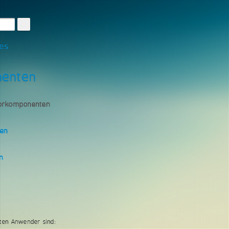
les
nenten
torkomponenten
gen
n
ten Anwender sind: