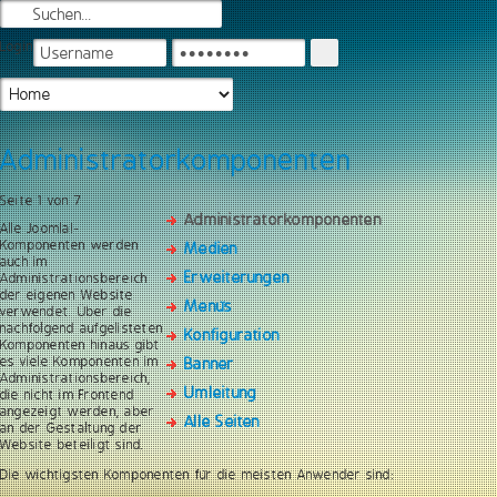
Login
Administratorkomponenten
Seite 1 von 7
Administratorkomponenten
Alle Joomla!-
Komponenten werden
Medien
auch im
Erweiterungen
Administrationsbereich
der eigenen Website
Menüs
verwendet. Über die
nachfolgend aufgelisteten
Konfiguration
Komponenten hinaus gibt
es viele Komponenten im
Banner
Administrationsbereich,
Umleitung
die nicht im Frontend
angezeigt werden, aber
Alle Seiten
an der Gestaltung der
Website beteiligt sind.
Die wichtigsten Komponenten für die meisten Anwender sind: