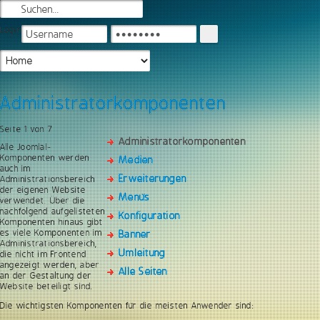
Login
Administratorkomponenten
Seite 1 von 7
Administratorkomponenten
Alle Joomla!-
Komponenten werden
Medien
auch im
Erweiterungen
Administrationsbereich
der eigenen Website
Menüs
verwendet. Über die
nachfolgend aufgelisteten
Konfiguration
Komponenten hinaus gibt
es viele Komponenten im
Banner
Administrationsbereich,
Umleitung
die nicht im Frontend
angezeigt werden, aber
Alle Seiten
an der Gestaltung der
Website beteiligt sind.
Die wichtigsten Komponenten für die meisten Anwender sind: