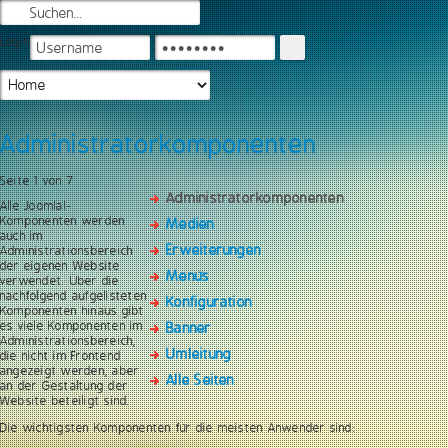
Login
Administratorkomponenten
Seite 1 von 7
Administratorkomponenten
Alle Joomla!-
Komponenten werden
Medien
auch im
Erweiterungen
Administrationsbereich
der eigenen Website
Menüs
verwendet. Über die
nachfolgend aufgelisteten
Konfiguration
Komponenten hinaus gibt
es viele Komponenten im
Banner
Administrationsbereich,
Umleitung
die nicht im Frontend
angezeigt werden, aber
Alle Seiten
an der Gestaltung der
Website beteiligt sind.
Die wichtigsten Komponenten für die meisten Anwender sind: