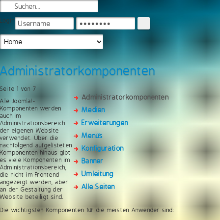
Login
Administratorkomponenten
Seite 1 von 7
Administratorkomponenten
Alle Joomla!-
Komponenten werden
Medien
auch im
Erweiterungen
Administrationsbereich
der eigenen Website
Menüs
verwendet. Über die
nachfolgend aufgelisteten
Konfiguration
Komponenten hinaus gibt
es viele Komponenten im
Banner
Administrationsbereich,
Umleitung
die nicht im Frontend
angezeigt werden, aber
Alle Seiten
an der Gestaltung der
Website beteiligt sind.
Die wichtigsten Komponenten für die meisten Anwender sind: