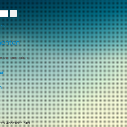
les
nenten
torkomponenten
gen
n
ten Anwender sind: