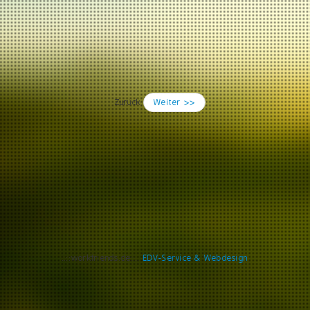
Zurück
Weiter >>
..::workfriends.de::..
EDV-Service & Webdesign