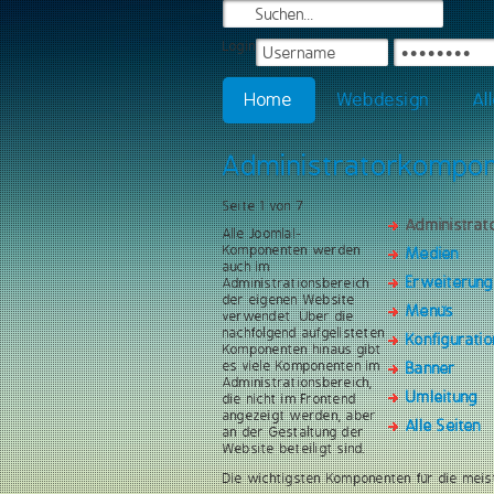
Login
Home
Webdesign
Al
Administratorkompo
Seite 1 von 7
Administra
Alle Joomla!-
Komponenten werden
Medien
auch im
Erweiterun
Administrationsbereich
der eigenen Website
Menüs
verwendet. Über die
nachfolgend aufgelisteten
Konfiguratio
Komponenten hinaus gibt
es viele Komponenten im
Banner
Administrationsbereich,
Umleitung
die nicht im Frontend
angezeigt werden, aber
Alle Seiten
an der Gestaltung der
Website beteiligt sind.
Die wichtigsten Komponenten für die meis