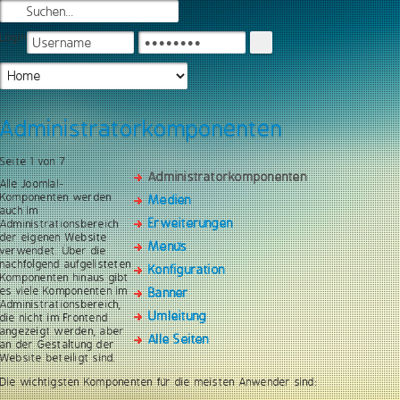
Login
Administratorkomponenten
Seite 1 von 7
Administratorkomponenten
Alle Joomla!-
Komponenten werden
Medien
auch im
Erweiterungen
Administrationsbereich
der eigenen Website
Menüs
verwendet. Über die
nachfolgend aufgelisteten
Konfiguration
Komponenten hinaus gibt
es viele Komponenten im
Banner
Administrationsbereich,
Umleitung
die nicht im Frontend
angezeigt werden, aber
Alle Seiten
an der Gestaltung der
Website beteiligt sind.
Die wichtigsten Komponenten für die meisten Anwender sind: