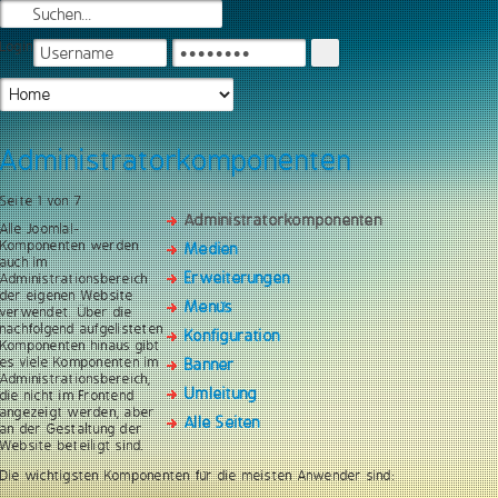
Login
Administratorkomponenten
Seite 1 von 7
Administratorkomponenten
Alle Joomla!-
Komponenten werden
Medien
auch im
Erweiterungen
Administrationsbereich
der eigenen Website
Menüs
verwendet. Über die
nachfolgend aufgelisteten
Konfiguration
Komponenten hinaus gibt
es viele Komponenten im
Banner
Administrationsbereich,
Umleitung
die nicht im Frontend
angezeigt werden, aber
Alle Seiten
an der Gestaltung der
Website beteiligt sind.
Die wichtigsten Komponenten für die meisten Anwender sind: