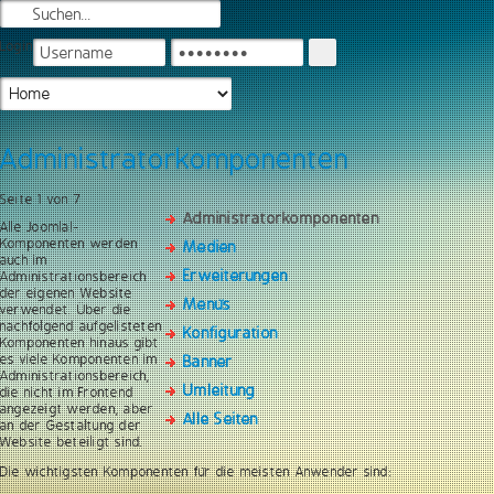
Login
Administratorkomponenten
Seite 1 von 7
Administratorkomponenten
Alle Joomla!-
Komponenten werden
Medien
auch im
Erweiterungen
Administrationsbereich
der eigenen Website
Menüs
verwendet. Über die
nachfolgend aufgelisteten
Konfiguration
Komponenten hinaus gibt
es viele Komponenten im
Banner
Administrationsbereich,
Umleitung
die nicht im Frontend
angezeigt werden, aber
Alle Seiten
an der Gestaltung der
Website beteiligt sind.
Die wichtigsten Komponenten für die meisten Anwender sind: