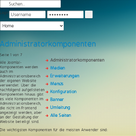
Login
Administratorkomponenten
Seite 1 von 7
Administratorkomponenten
Alle Joomla!-
Komponenten werden
Medien
auch im
Erweiterungen
Administrationsbereich
der eigenen Website
Menüs
verwendet. Über die
nachfolgend aufgelisteten
Konfiguration
Komponenten hinaus gibt
es viele Komponenten im
Banner
Administrationsbereich,
Umleitung
die nicht im Frontend
angezeigt werden, aber
Alle Seiten
an der Gestaltung der
Website beteiligt sind.
Die wichtigsten Komponenten für die meisten Anwender sind: