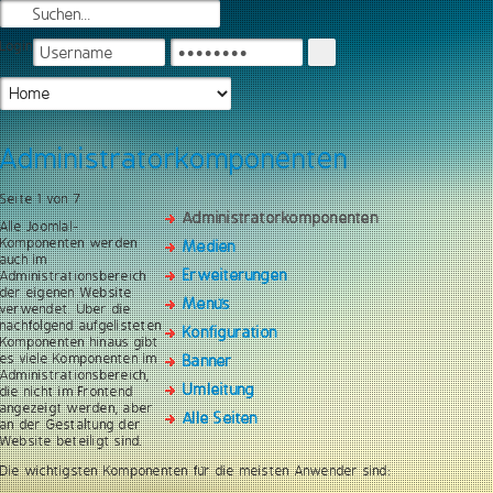
Login
Administratorkomponenten
Seite 1 von 7
Administratorkomponenten
Alle Joomla!-
Komponenten werden
Medien
auch im
Erweiterungen
Administrationsbereich
der eigenen Website
Menüs
verwendet. Über die
nachfolgend aufgelisteten
Konfiguration
Komponenten hinaus gibt
es viele Komponenten im
Banner
Administrationsbereich,
Umleitung
die nicht im Frontend
angezeigt werden, aber
Alle Seiten
an der Gestaltung der
Website beteiligt sind.
Die wichtigsten Komponenten für die meisten Anwender sind: